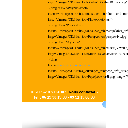
img:="/images/CK/sites_tout/Atelier10/atelier10_ordi.png"
{timg title:="Avignon-Photo"
thumb:="/images/CK/sites_tout/super_min/photo_ordi_mi
img:="/images/CK/sites_tout/Photo/photo.jpg"}
{timg title:="Perspectives"
thumb:="/images/CK/sites_tout/super_min/perspektiva_or
img:="/images/CK/sites_tout/Perspectives/perspektiva.jpg
{timg title:="Stylisme"
thumb:="/images/CK/sites_tout/super_min/Marie_Revelut
img:="/images/CK/sites_tout/Marie_Revelut/Marie_Revelu
{timg
title:="
www.pepequintanilla.com
"
thumb:="images/CK/sites_tout/super_min/pepe_ordi_min.
img:="/images/CK/sites_tout/Pepe/pepe_ordi.png" img:="/
© 2009-2013 CielART.
Nous contacter
-
Tel : 06 19 90 19 99 -
09 51 15 06 80