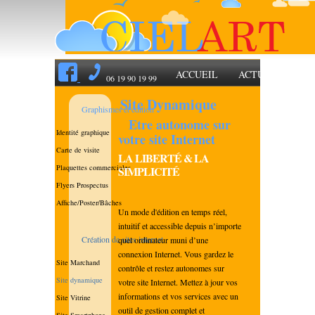
ACCUEIL
ACTUALITÉ
06 19 90 19 99
Site Dynamique
Graphismes et édition
Etre autonome sur
Identité graphique
votre site Internet
Carte de visite
LA LIBERTÉ & LA
Plaquettes commerciales
SIMPLICITÉ
Flyers Prospectus
Affiche/Poster/Bâches
Un mode d'édition en temps réel,
intuitif et accessible depuis n’importe
Création de sites internet
quel ordinateur muni d’une
connexion Internet. Vous gardez le
Site Marchand
contrôle et restez autonomes sur
Site dynamique
votre site Internet. Mettez à jour vos
informations et vos services avec un
Site Vitrine
outil de gestion complet et
Site Smartphone