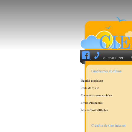
06 19 90 19 99
Graphismes et édition
Identité graphique
Carte de visite
Plaquettes commerciales
Flyers Prospectus
Affiche/Poster/Bâches
Création de sites internet